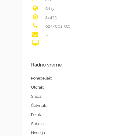
Srbija
24435
024/862 556
-
-
Radno vreme
Ponedeljak:
Utorak:
Sreda:
Četvrtak:
Petak:
Subota:
Nedelja: