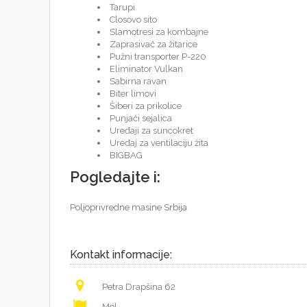
Tarupi
Closovo sito
Slamotresi za kombajne
Zaprasivač za žitarice
Pužni transporter P-220
Eliminator Vulkan
Sabirna ravan
Biter limovi
Šiberi za prikolice
Punjači sejalica
Uređaji za suncokret
Uređaj za ventilaciju žita
BIGBAG
Pogledajte i:
Poljoprivredne masine Srbija
Kontakt informacije:
Petra Drapšina 62
Mol