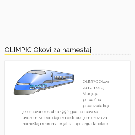
OLIMPIC Okovi za namestaj
OLIMPIC Okovi
za namestaj
Vranje je
porodično
preduzeće koje
je osnovano oktobra 1992. godine i bavi se
uvozom, veleprodajom i distribucijom
okova za
nameštaj i repromaterijal za tapetariju i tapetare
.