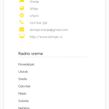
Vranje
Srbija
17500
017/412 352
olimpicvranje@gmail.com
http://www.olimpic.rs
Radno vreme
Ponedeljak:
Utorak:
Sreda:
Četvrtak:
Petak:
Subota:
Nedelja: