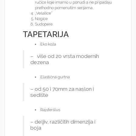
ručice koje imamo u ponudi a ne pripadaju
prethodno pomenutim serijama,
„Vešalice“
Nogice
Sudopere
TAPETARIJA
Eko koža
– više od 20 vrsta modernih
dezena
Elastična gurtna
– od 50 i 70mm za naslon i
sedište
Rajsferšlus
– deljiv, različitih dimenzija i
boja