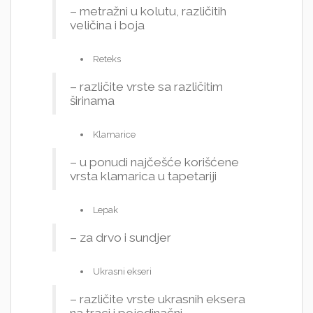
– metražni u kolutu, različitih
veličina i boja
Reteks
– različite vrste sa različitim
širinama
Klamarice
– u ponudi najčešće korišćene
vrsta klamarica u tapetariji
Lepak
– za drvo i sundjer
Ukrasni ekseri
– različite vrste ukrasnih eksera