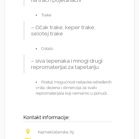
na traci i pojedinačni
Trake
– čičak trake, keper trake,
selotej trake
Ostalo
– siva lepenaka i mnogi drugi
repromaterijal za tapetariju
Postoji mogućnost nabavke određenih
vrsta, dezena i dimenzija za svaki
repromaterijala koji nemamo u ponudi…
Kontakt informacije:
Kajmakčalanska 79