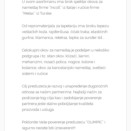
U svom asortimanu ima širok spektar okova za
nameštaj firme “Incoll” iz Italije i ručice firme
“Metax” iz Turske.
Od repromaterijala za tapetariju ima široku lepezu
veštačkih koža, rajsferšlusa, čičak traka, elastičnih
gurtna, klamarica, reteksa, lepka za sunđer itd….
Celokupni okov za nameštaj je podeljen u nekoliko
podgrupa i to: sitan okov, klizači, šarniri,
mehanizmi, nosači polica, nogice, kolone i
košarice, okov za kancelarijski nameštaj, svetleći
sistemi i ručice.
Cilj preduzeća je razvoj i unapređenje dugoročnih
odnosa sa našim partnerima. Najbolji način za
postizanje tog cilja kao i zadobijanje poverenje
partnera jeste stalno poboljšanje kvaliteta
proizvoda i usluga.
Poklonite Vaše poverenje preduzeću “OLIMPIC” i
sigurno nećete biti iznevereni!!!