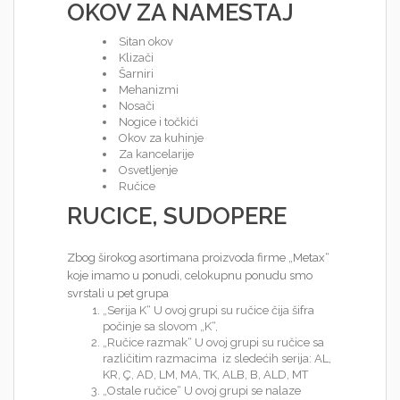
OKOV ZA NAMESTAJ
Sitan okov
Klizači
Šarniri
Mehanizmi
Nosači
Nogice i točkići
Okov za kuhinje
Za kancelarije
Osvetljenje
Ručice
RUCICE, SUDOPERE
Zbog širokog asortimana proizvoda firme „Metax“
koje imamo u ponudi, celokupnu ponudu smo
svrstali u pet grupa
„Serija K“ U ovoj grupi su ručice čija šifra
počinje sa slovom „K“,
„Ručice razmak“ U ovoj grupi su ručice sa
različitim razmacima iz sledećih serija: AL,
KR, Ç, AD, LM, MA, TK, ALB, B, ALD, MT
„Ostale ručice“ U ovoj grupi se nalaze