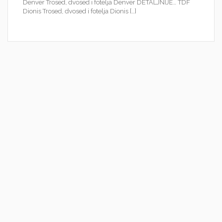
Denver Trosed, dvosed i fotelja Denver DETALJNIJE… TDF
Dionis Trosed, dvosed i fotelja Dionis […]