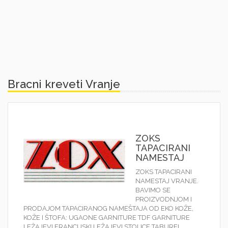
Bracni kreveti Vranje
ZOKS
TAPACIRANI
NAMESTAJ
ZOKS TAPACIRANI
NAMESTAJ VRANJE.
BAVIMO SE
PROIZVODNJOM I
PRODAJOM TAPACIRANOG NAMEŠTAJA OD EKO KOŽE,
KOŽE I ŠTOFA: UGAONE GARNITURE TDF GARNITURE
LEŽAJEVI FRANCUSKI LEŽAJEVI STOLICE TABUREI