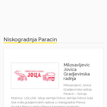
Niskogradnja Paracin
Milosavljevic
Jovica
Gradjevinska
radnja
Milosavljevic Jovica
Gradjevinska radnja
Paracin – Gornja
Mutnica. USLUGE: Iskop zemlje Odvoz zemlje Odvoz šuta
Sve vrste gradjevinskih radova u niskogradnji Prevoz
sljunka Prevoz peska Prevoz kamenog agregata