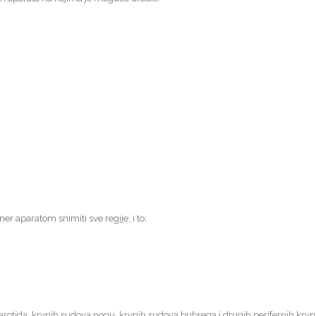
ner aparatom snimiti sve regije, i to:
karotida, krvnih sudova nogu, krvnih sudova bubrega i drugih perifernih krvn