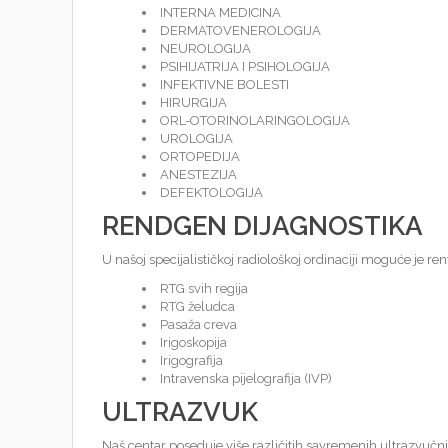
INTERNA MEDICINA
DERMATOVENEROLOGIJA
NEUROLOGIJA
PSIHIJATRIJA I PSIHOLOGIJA
INFEKTIVNE BOLESTI
HIRURGIJA
ORL-OTORINOLARINGOLOGIJA
UROLOGIJA
ORTOPEDIJA
ANESTEZIJA
DEFEKTOLOGIJA
RENDGEN DIJAGNOSTIKA
U našoj specijalističkoj radiološkoj ordinaciji moguće je ren
RTG svih regija
RTG želudca
Pasaža creva
Irigoskopija
Irigografija
Intravenska pijelografija (IVP)
ULTRAZVUK
Naš centar poseduje više različitih savremenih ultrazvučn