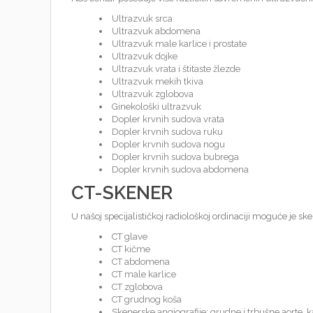
Ultrazvuk srca
Ultrazvuk abdomena
Ultrazvuk male karlice i prostate
Ultrazvuk dojke
Ultrazvuk vrata i štitaste žlezde
Ultrazvuk mekih tkiva
Ultrazvuk zglobova
Ginekološki ultrazvuk
Dopler krvnih sudova vrata
Dopler krvnih sudova ruku
Dopler krvnih sudova nogu
Dopler krvnih sudova bubrega
Dopler krvnih sudova abdomena
CT-SKENER
U našoj specijalističkoj radiološkoj ordinaciji moguće je ske
CT glave
CT kičme
CT abdomena
CT male karlice
CT zglobova
CT grudnog koša
Skenerske angiografije: grudne i trbušne aorte, 