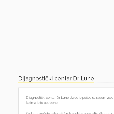
Dijagnostički centar Dr Lune
Dijagnostički centar Dr Lune Uzice je počeo sa radom 2007
kojima je to potrebno.
Kod nas možete zakazati širok spektar specijalističkih pre