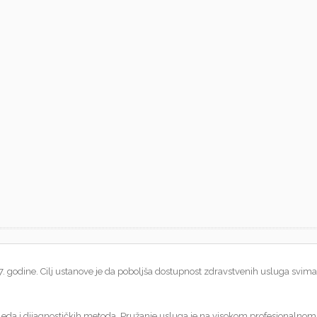
. godine. Cilj ustanove je da poboljša dostupnost zdravstvenih usluga svima
gleda i dijagnostičkih metoda. Pružanje usluga je na visokom profesionalnom