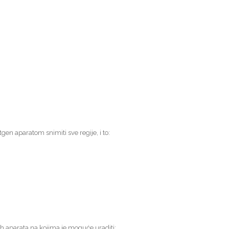
tgen aparatom snimiti sve regije, i to:
ih aparata na kojima je moguće uraditi: