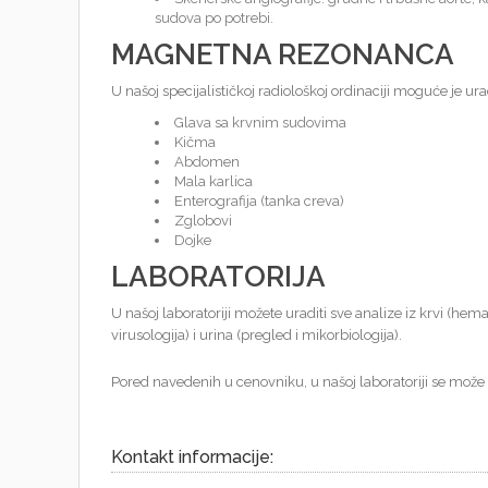
sudova po potrebi.
MAGNETNA REZONANCA
U našoj specijalističkoj radiološkoj ordinaciji moguće je ur
Glava sa krvnim sudovima
Kičma
Abdomen
Mala karlica
Enterografija (tanka creva)
Zglobovi
Dojke
LABORATORIJA
U našoj laboratoriji možete uraditi sve analize iz krvi (hem
virusologija) i urina (pregled i mikorbiologija).
Pored navedenih u cenovniku, u našoj laboratoriji se može ur
Kontakt informacije: