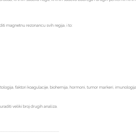
aditi magnetnu rezonancu svih regija, i to:
atologija, faktori koagulacije, biohemija, hormoni, tumor markeri, imunologija
aditi veliki broj drugih analiza.