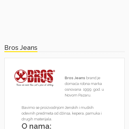
Bros Jeans
Bros Jeans
brand je
domaća robna marka
osnovana 1999. god. u
Novom Pazaru.
Bavimo se proizvodnjom ženskih i muških
odevnih predmeta od džinsa, kepera, pamuka i
drugih materijala.
O nama: