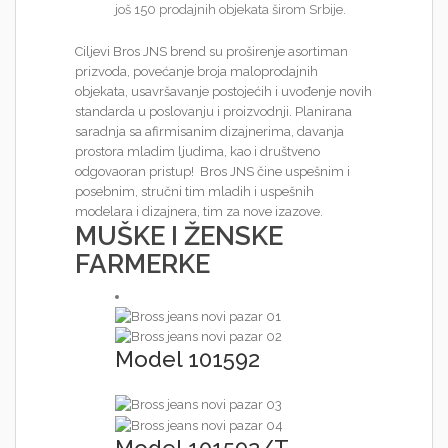
još 150 prodajnih objekata širom Srbije.
Ciljevi Bros JNS brend su proširenje asortiman
prizvoda, povećanje broja maloprodajnih
objekata, usavršavanje postojećih i uvođenje novih
standarda u poslovanju i proizvodnji. Planirana
saradnja sa afirmisanim dizajnerima, davanja
prostora mladim ljudima, kao i društveno
odgovaoran pristup! Bros JNS čine uspešnim i
posebnim, stručni tim mladih i uspešnih
modelara i dizajnera, tim za nove izazove.
MUŠKE I ŽENSKE
FARMERKE
Model 101592
Model 101592/T