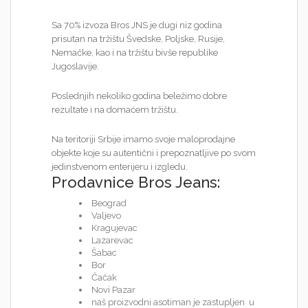
Sa 70% izvoza Bros JNS je dugi niz godina
prisutan na tržištu Švedske, Poljske, Rusije,
Nemačke, kao i na tržištu bivše republike
Jugoslavije.
Poslednjih nekoliko godina beležimo dobre
rezultate i na domaćem tržištu.
Na teritoriji Srbije imamo svoje maloprodajne
objekte koje su autentični i prepoznatljive po svom
jedinstvenom enterijeru i izgledu.
Prodavnice Bros Jeans:
Beograd
Valjevo
Kragujevac
Lazarevac
Šabac
Bor
Čačak
Novi Pazar
naš proizvodni asotiman je zastupljen u